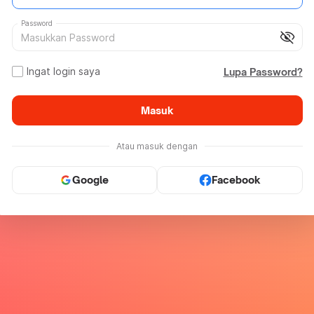
Password
visibility_off
Ingat login saya
Lupa Password?
Masuk
Atau masuk dengan
Google
Facebook