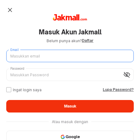
close
Masuk Akun Jakmall
Daftar
Belum punya akun?
Email
Password
visibility_off
Lupa Password?
Ingat login saya
Masuk
Atau masuk dengan
Google