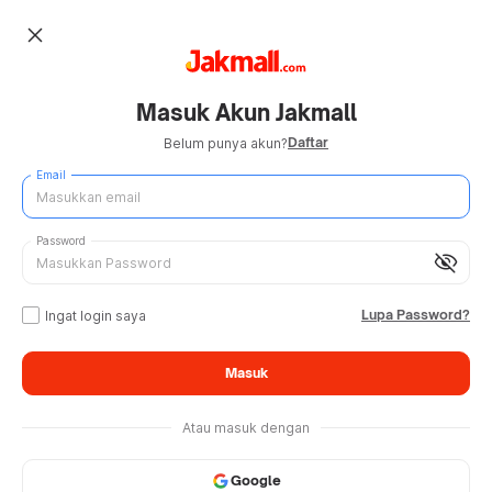
close
Masuk Akun Jakmall
Daftar
Belum punya akun?
Email
Password
visibility_off
Lupa Password?
Ingat login saya
Masuk
Atau masuk dengan
Google