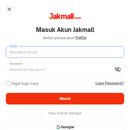
close
Masuk Akun Jakmall
Daftar
Belum punya akun?
Email
Password
visibility_off
Lupa Password?
Ingat login saya
Masuk
Atau masuk dengan
Google