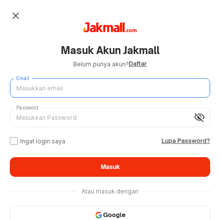
close
Masuk Akun Jakmall
Daftar
Belum punya akun?
Email
Password
visibility_off
Lupa Password?
Ingat login saya
Masuk
Atau masuk dengan
Google