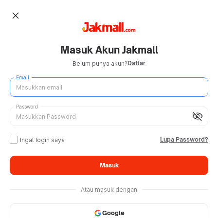
close
Masuk Akun Jakmall
Daftar
Belum punya akun?
Email
Password
visibility_off
Lupa Password?
Ingat login saya
Masuk
Atau masuk dengan
Google