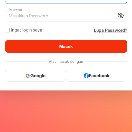
Password
visibility_off
Ingat login saya
Lupa Password?
Masuk
Atau masuk dengan
Google
Facebook