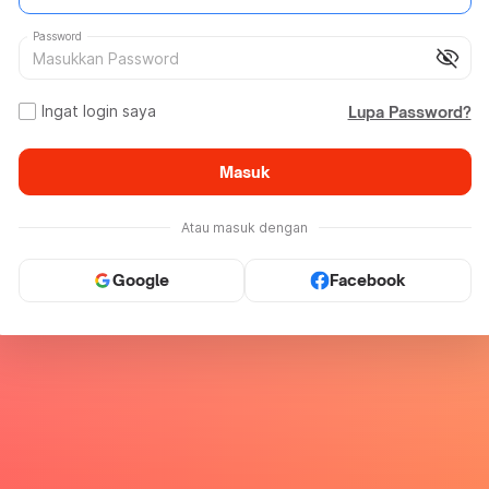
Password
visibility_off
Ingat login saya
Lupa Password?
Masuk
Atau masuk dengan
Google
Facebook