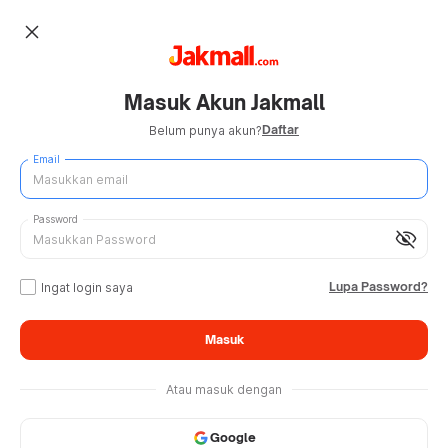
close
Masuk Akun Jakmall
Daftar
Belum punya akun?
Email
Password
visibility_off
Lupa Password?
Ingat login saya
Masuk
Atau masuk dengan
Google