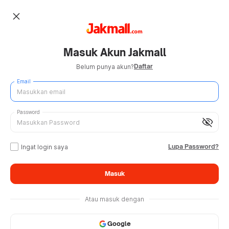
close
Masuk Akun Jakmall
Daftar
Belum punya akun?
Email
Password
visibility_off
Lupa Password?
Ingat login saya
Masuk
Atau masuk dengan
Google