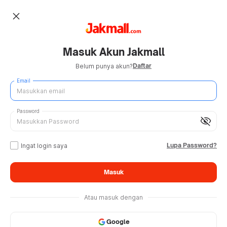
close
Masuk Akun Jakmall
Daftar
Belum punya akun?
Email
Password
visibility_off
Lupa Password?
Ingat login saya
Masuk
Atau masuk dengan
Google