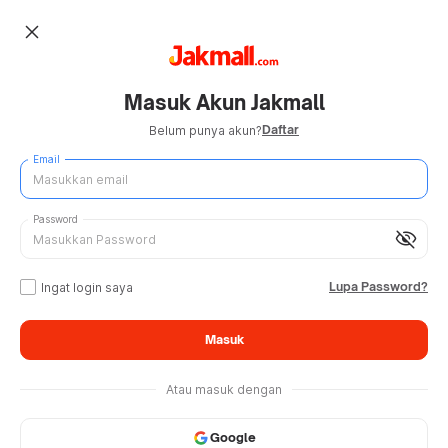
close
Masuk Akun Jakmall
Daftar
Belum punya akun?
Email
Password
visibility_off
Lupa Password?
Ingat login saya
Masuk
Atau masuk dengan
Google