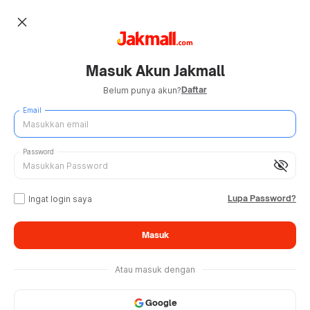
close
Masuk Akun Jakmall
Daftar
Belum punya akun?
Email
Password
visibility_off
Lupa Password?
Ingat login saya
Masuk
Atau masuk dengan
Google