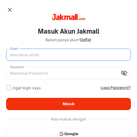
close
Masuk Akun Jakmall
Daftar
Belum punya akun?
Email
Password
visibility_off
Lupa Password?
Ingat login saya
Masuk
Atau masuk dengan
Google