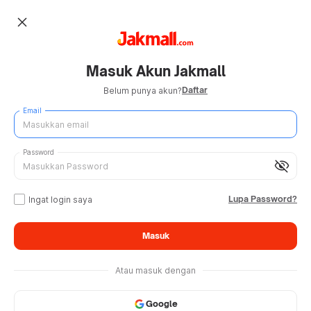
close
Masuk Akun Jakmall
Daftar
Belum punya akun?
Email
Password
visibility_off
Lupa Password?
Ingat login saya
Masuk
Atau masuk dengan
Google