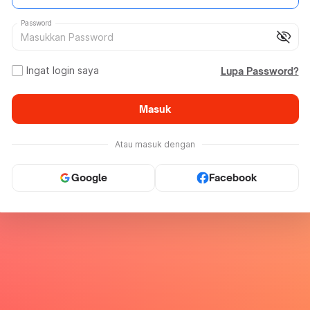
Password
visibility_off
Ingat login saya
Lupa Password?
Masuk
Atau masuk dengan
Google
Facebook