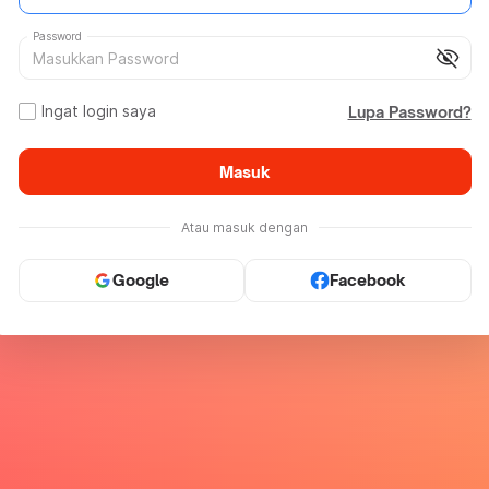
Password
visibility_off
Ingat login saya
Lupa Password?
Masuk
Atau masuk dengan
Google
Facebook