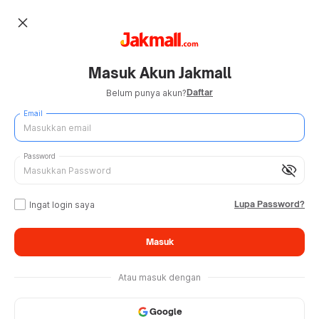
close
Masuk Akun Jakmall
Daftar
Belum punya akun?
Email
Password
visibility_off
Lupa Password?
Ingat login saya
Masuk
Atau masuk dengan
Google