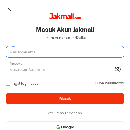
close
Masuk Akun Jakmall
Daftar
Belum punya akun?
Email
Password
visibility_off
Lupa Password?
Ingat login saya
Masuk
Atau masuk dengan
Google