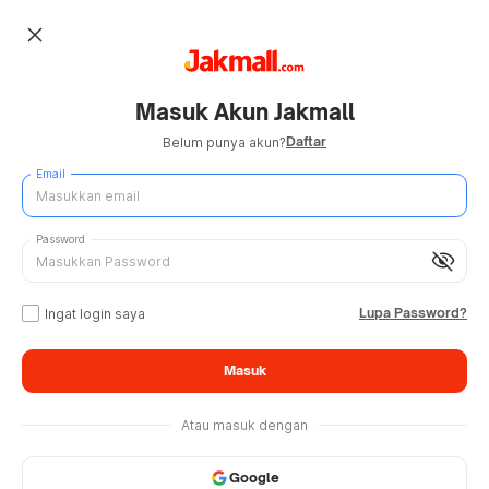
close
Masuk Akun Jakmall
Daftar
Belum punya akun?
Email
Password
visibility_off
Lupa Password?
Ingat login saya
Masuk
Atau masuk dengan
Google