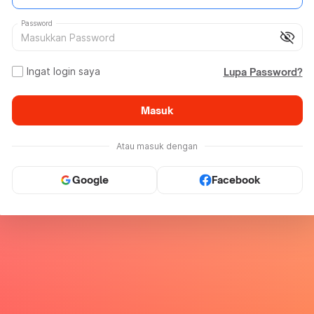
Password
visibility_off
Ingat login saya
Lupa Password?
Masuk
Atau masuk dengan
Google
Facebook