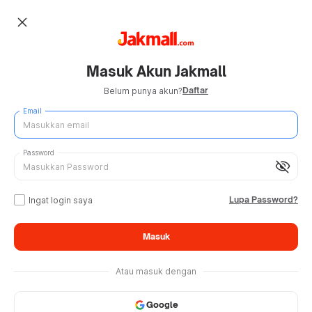
close
Masuk Akun Jakmall
Daftar
Belum punya akun?
Email
Password
visibility_off
Lupa Password?
Ingat login saya
Masuk
Atau masuk dengan
Google