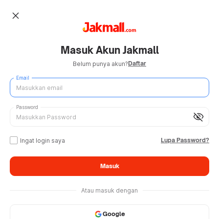
close
Masuk Akun Jakmall
Daftar
Belum punya akun?
Email
Password
visibility_off
Lupa Password?
Ingat login saya
Masuk
Atau masuk dengan
Google