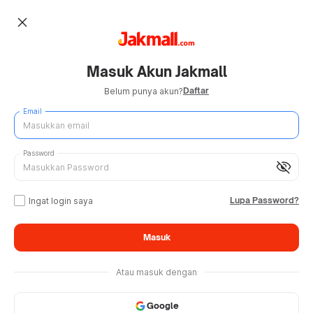
close
Masuk Akun Jakmall
Daftar
Belum punya akun?
Email
Password
visibility_off
Lupa Password?
Ingat login saya
Masuk
Atau masuk dengan
Google