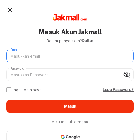
close
Masuk Akun Jakmall
Daftar
Belum punya akun?
Email
Password
visibility_off
Lupa Password?
Ingat login saya
Masuk
Atau masuk dengan
Google