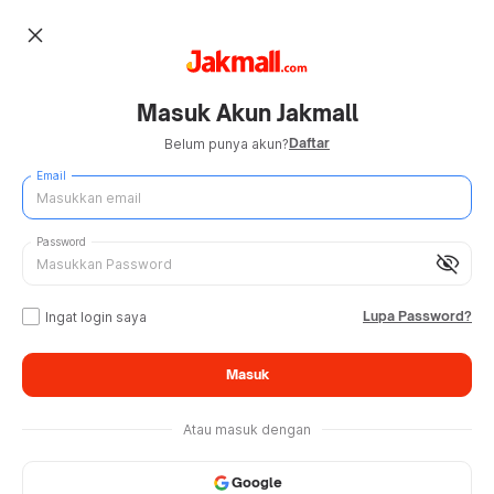
close
Masuk Akun Jakmall
Daftar
Belum punya akun?
Email
Password
visibility_off
Lupa Password?
Ingat login saya
Masuk
Atau masuk dengan
Google