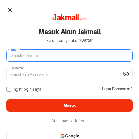
close
Masuk Akun Jakmall
Daftar
Belum punya akun?
Email
Password
visibility_off
Lupa Password?
Ingat login saya
Masuk
Atau masuk dengan
Google