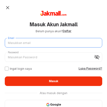
close
Masuk Akun Jakmall
Daftar
Belum punya akun?
Email
Password
visibility_off
Lupa Password?
Ingat login saya
Masuk
Atau masuk dengan
Google