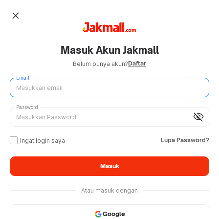
close
Masuk Akun Jakmall
Daftar
Belum punya akun?
Email
Password
visibility_off
Lupa Password?
Ingat login saya
Masuk
Atau masuk dengan
Google