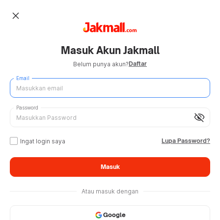
close
Masuk Akun Jakmall
Daftar
Belum punya akun?
Email
Password
visibility_off
Lupa Password?
Ingat login saya
Masuk
Atau masuk dengan
Google