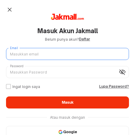
close
Masuk Akun Jakmall
Daftar
Belum punya akun?
Email
Password
visibility_off
Lupa Password?
Ingat login saya
Masuk
Atau masuk dengan
Google