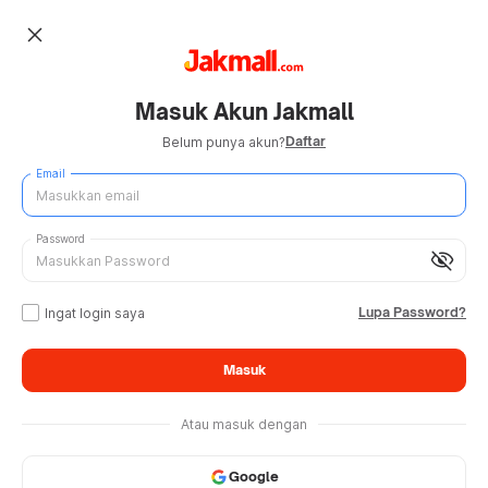
close
Masuk Akun Jakmall
Daftar
Belum punya akun?
Email
Password
visibility_off
Lupa Password?
Ingat login saya
Masuk
Atau masuk dengan
Google