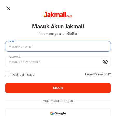
close
Masuk Akun Jakmall
Daftar
Belum punya akun?
Email
Password
visibility_off
Lupa Password?
Ingat login saya
Masuk
Atau masuk dengan
Google