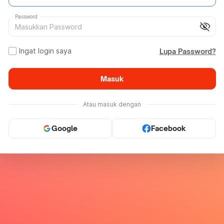
Password
visibility_off
Ingat login saya
Lupa Password?
Masuk
Atau masuk dengan
Google
Facebook