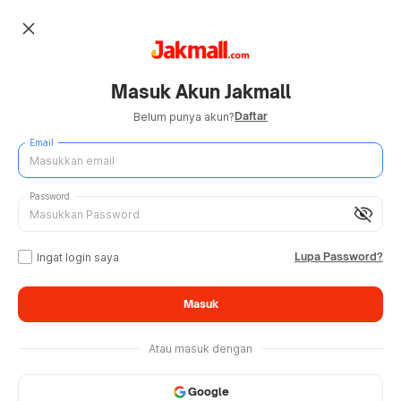
close
Masuk Akun Jakmall
Daftar
Belum punya akun?
Email
Password
visibility_off
Lupa Password?
Ingat login saya
Masuk
Atau masuk dengan
Google