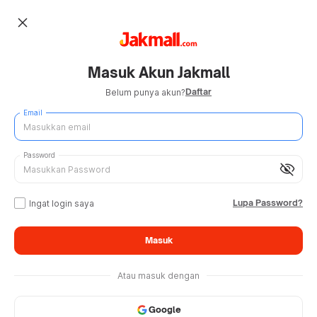
close
Masuk Akun Jakmall
Daftar
Belum punya akun?
Email
Password
visibility_off
Lupa Password?
Ingat login saya
Masuk
Atau masuk dengan
Google