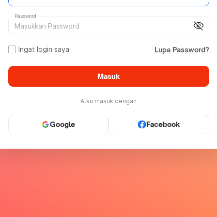
Password
visibility_off
Ingat login saya
Lupa Password?
Masuk
Atau masuk dengan
Google
Facebook