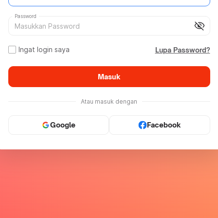
Password
visibility_off
Ingat login saya
Lupa Password?
Masuk
Atau masuk dengan
Google
Facebook