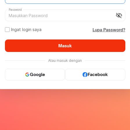
Password
visibility_off
Ingat login saya
Lupa Password?
Masuk
Atau masuk dengan
Google
Facebook