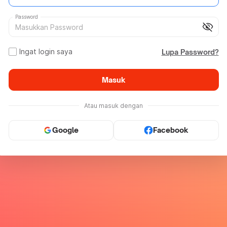
Password
visibility_off
Ingat login saya
Lupa Password?
Masuk
Atau masuk dengan
Google
Facebook