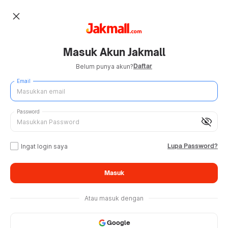
close
Masuk Akun Jakmall
Daftar
Belum punya akun?
Email
Password
visibility_off
Lupa Password?
Ingat login saya
Masuk
Atau masuk dengan
Google