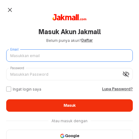
close
Masuk Akun Jakmall
Daftar
Belum punya akun?
Email
Password
visibility_off
Lupa Password?
Ingat login saya
Masuk
Atau masuk dengan
Google