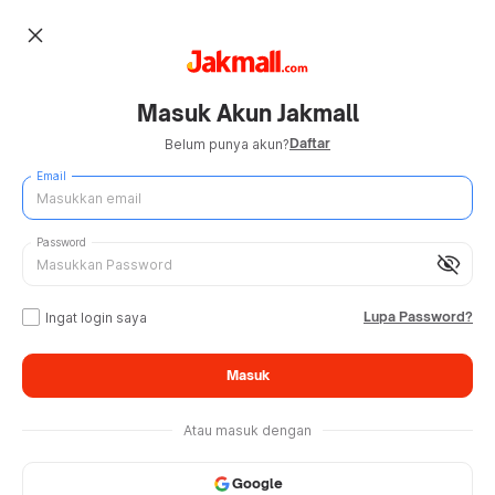
close
Masuk Akun Jakmall
Daftar
Belum punya akun?
Email
Password
visibility_off
Lupa Password?
Ingat login saya
Masuk
Atau masuk dengan
Google