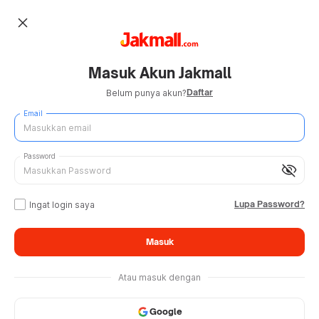
close
Masuk Akun Jakmall
Daftar
Belum punya akun?
Email
Password
visibility_off
Lupa Password?
Ingat login saya
Masuk
Atau masuk dengan
Google