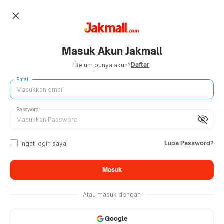
close
Masuk Akun Jakmall
Daftar
Belum punya akun?
Email
Password
visibility_off
Lupa Password?
Ingat login saya
Masuk
Atau masuk dengan
Google