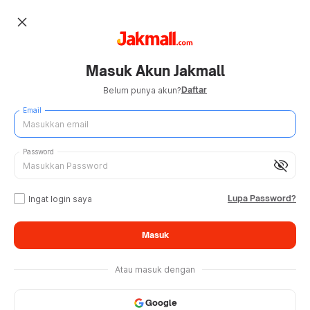
close
Masuk Akun Jakmall
Daftar
Belum punya akun?
Email
Password
visibility_off
Lupa Password?
Ingat login saya
Masuk
Atau masuk dengan
Google