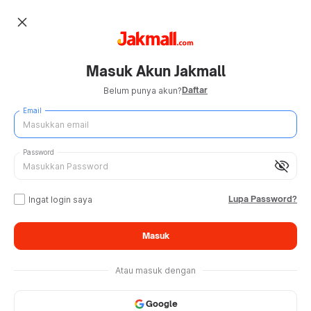
close
Masuk Akun Jakmall
Daftar
Belum punya akun?
Email
Password
visibility_off
Lupa Password?
Ingat login saya
Masuk
Atau masuk dengan
Google