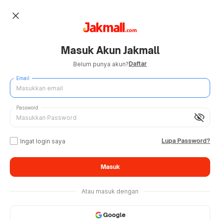
close
Masuk Akun Jakmall
Daftar
Belum punya akun?
Email
Password
visibility_off
Lupa Password?
Ingat login saya
Masuk
Atau masuk dengan
Google