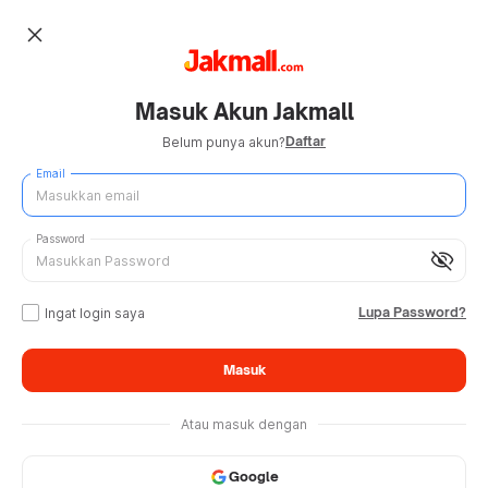
close
Masuk Akun Jakmall
Daftar
Belum punya akun?
Email
Password
visibility_off
Lupa Password?
Ingat login saya
Masuk
Atau masuk dengan
Google