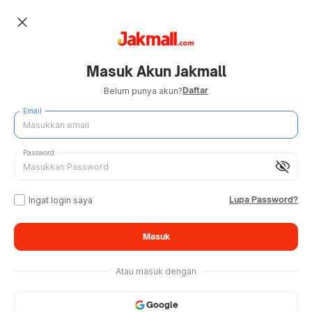
close
Masuk Akun Jakmall
Daftar
Belum punya akun?
Email
Password
visibility_off
Lupa Password?
Ingat login saya
Masuk
Atau masuk dengan
Google